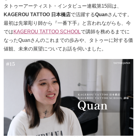
タトゥーアーティスト・インタビュー連載第15回は、
KAGEROU TATTOO 日本橋店
で活躍する
Quan
さんです。
最初は先輩彫り師から『一番下手』と言われながらも、今
では
KAGEROU TATTOO SCHOOL
で講師を務めるまでに
なったQuanさんのこれまでの歩みや、タトゥーに対する価
値観、未来の展望についてお話を伺いました。