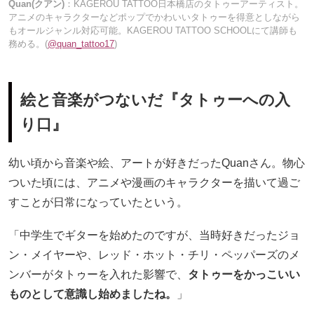
Quan(クアン)
：KAGEROU TATTOO日本橋店のタトゥーアーティスト。
アニメのキャラクターなどポップでかわいいタトゥーを得意としながら
もオールジャンル対応可能。KAGEROU TATTOO SCHOOLにて講師も
務める。(
@quan_tattoo17
)
絵と音楽がつないだ『タトゥーへの入
り口』
幼い頃から音楽や絵、アートが好きだったQuanさん。物心
ついた頃には、アニメや漫画のキャラクターを描いて過ご
すことが日常になっていたという。
「中学生でギターを始めたのですが、当時好きだったジョ
ン・メイヤーや、レッド・ホット・チリ・ペッパーズのメ
ンバーがタトゥーを入れた影響で、
タトゥーをかっこいい
ものとして意識し始めましたね。
」