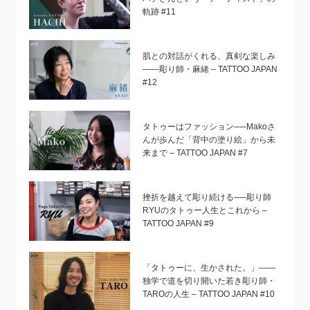
軌跡 #11
肌との対話がくれる、真剣な楽しみ
——彫り師・麻緒 – TATTOO JAPAN
#12
タトゥーはファッション──Makoさ
んが歩んだ「背中の塗り絵」から未
来まで – TATTOO JAPAN #7
挫折を越えて彫り続ける──彫り師
RYUのタトゥー人生とこれから –
TATTOO JAPAN #9
「タトゥーに、生かされた。」——
独学で道を切り開いた若き彫り師・
TAROの人生 – TATTOO JAPAN #10