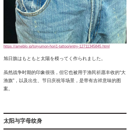
https://ameblo.jp/toryumon-hori1-tattoo/entry-12711345845.html
旭日旗はもともと太陽を模ってく作られました。
虽然战争时期的印象很强，但它也被用于渔民祈愿丰收的“大
渔旗”，以及出生、节日庆祝等场景，是带有吉祥意味的图
案。
太阳与字母纹身